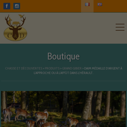
Boutique
CHASSE ET DÉCOUVERTES
>
PRODUITS
>
GRAND GIBIER
>
DAIM MÉDAILLE D’ARGENT À
L’APPROCHE OU À L’AFFÛT DANS L’HÉRAULT.