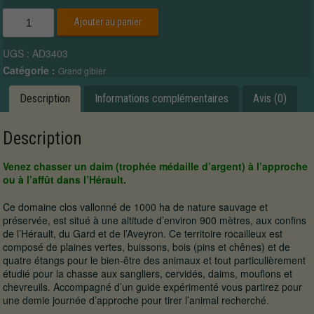
quantité
Ajouter au panier
de
Daim
UGS :
AD3403
Médaille
d'ARGENT
Catégorie :
Grand gibier
à
l’approche
Description
Informations complémentaires
Avis (0)
ou
à
l’affût
Description
dans
l’Hérault.
Venez chasser un daim (trophée médaille d’argent) à l’approche
ou à l’affût dans l’Hérault.
Ce domaine clos vallonné de 1000 ha de nature sauvage et
préservée, est situé à une altitude d’environ 900 mètres, aux confins
de l’Hérault, du Gard et de l’Aveyron. Ce territoire rocailleux est
composé de plaines vertes, buissons, bois (pins et chênes) et de
quatre étangs pour le bien-être des animaux et tout particulièrement
étudié pour la chasse aux sangliers, cervidés, daims, mouflons et
chevreuils. Accompagné d’un guide expérimenté vous partirez pour
une demie journée d’approche pour tirer l’animal recherché.