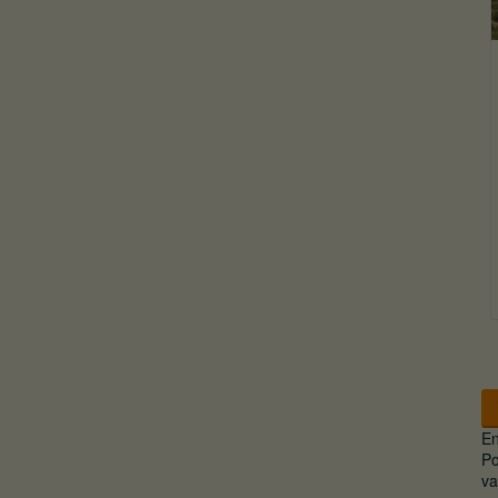
En
Po
va