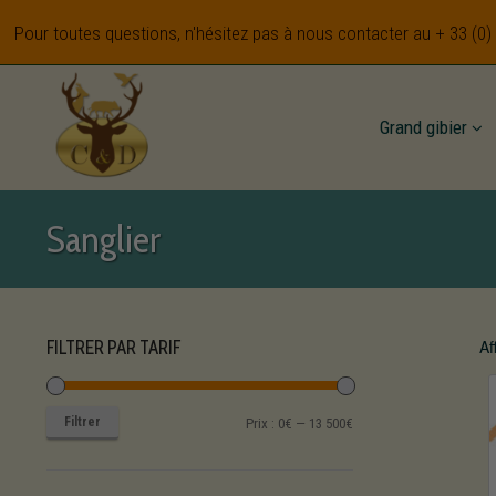
Pour toutes questions, n'hésitez pas à nous contacter au
+ 33 (0)
Grand gibier
Sanglier
Af
FILTRER PAR TARIF
Filtrer
Prix
Prix
Prix :
0€
—
13 500€
min
max