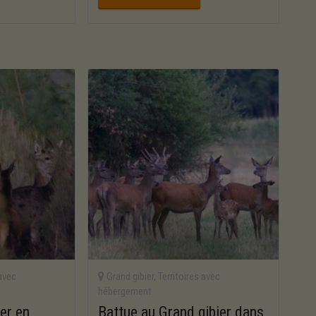
 avec
Grand gibier
,
Territoires avec
hébergement
er en
Battue au Grand gibier dans