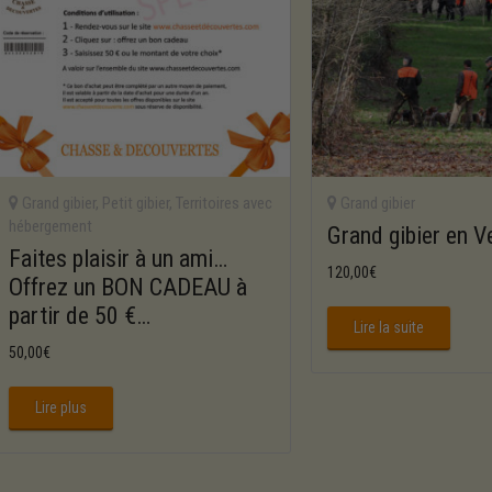
Grand gibier
,
Petit gibier
,
Territoires avec
Grand gibier
hébergement
Grand gibier en V
Faites plaisir à un ami…
120,00
€
Offrez un BON CADEAU à
partir de 50 €…
Lire la suite
50,00
€
Lire plus