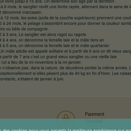
ut vivre jusqu’à 15 ans. On détermine son âge par la dentition.
 à 6 mois, le sanglier revêt une livrée rayée, alternant dans le sens de 
t dénommé marcassin.
 à 12 mois, les soies (poils de la couche supérieure) prennent une cou
2 à 24 mois, le pelage s’assombrit encore pour donner la couleur somb
ire ou bête de compagnie.
2 à 3 ans, Le sanglier est alors ragot ou ragote.
3 à 4 ans, on dénomme la femelle laie et le mâle tiers an
4 à 5 ans, on dénomme la femelle laie et le mâle quartanier
Un mâle adulte est appelé solitaire et à partir de 6 ans on dit vieux sangli
à partir de 7 ans c’est un grand vieux sanglier ou une vieille laie
 rut a lieu de la mi-novembre à la mi-janvier.
 n’observe pas, dans la nature, de deuxième portée la même année. Le
ceptionnellement si elles pèsent plus de 40 kg en fin d’hiver. Les naissa
ondants, s’étalent de janvier à juin.
Paiement
Sécurisé
s des cookies pour vous garantir la meilleure expérience sur no