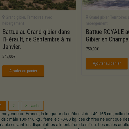
Grand gibier
,
Territoires avec
Grand gibier
,
Territoires
hébergement
hébergement
Battue au Grand gibier dans
Battue ROYALE a
l’Hérault, de Septembre à mi
Gibier en Champa
Janvier.
750,00
€
545,00
€
Ajouter au panier
Ajouter au panier
1
2
Suivant ›
 moyenne en France, la longueur du mâle est de 140-165 cm, celle de
ids : mâle 100-110 kg , femelle : 70-80 kg, ces chiffres ne sont que des 
riable suivant les disponibilités alimentaires du milieu. Les mâles adult