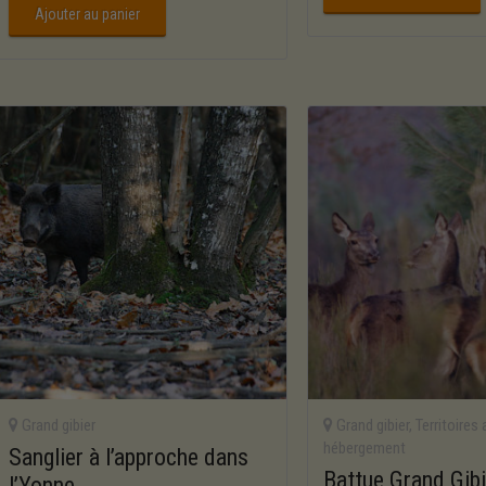
Ajouter au panier
Grand gibier
Grand gibier
,
Territoires
hébergement
Sanglier à l’approche dans
Battue Grand Gibi
l’Yonne.