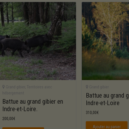
Grand gibier
,
Territoires avec
Grand gibier
hébergement
Battue au grand g
Battue au grand gibier en
Indre-et-Loire
Indre-et-Loire.
310,00
€
200,00
€
Ajouter au panier