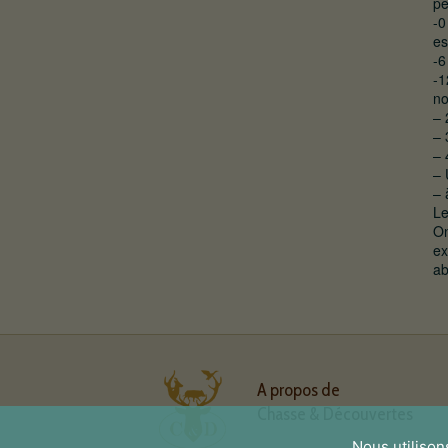
pe
-0
es
-6
-1
no
– 
– 
– 
– 
– 
Le
On
ex
ab
A propos de
Chasse & Découvertes
Nous utilison