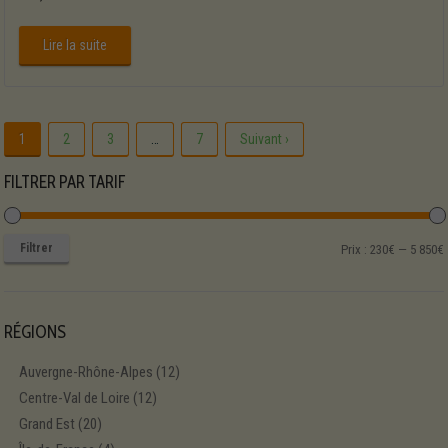
Lire la suite
1
2
3
…
7
Suivant ›
FILTRER PAR TARIF
Filtrer
P
P
Prix :
230€
—
5 850€
RÉGIONS
Auvergne-Rhône-Alpes
(12)
Centre-Val de Loire
(12)
Grand Est
(20)