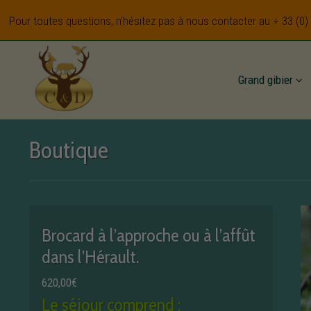
Pour toutes questions, n'hésitez pas à nous contacter au
+ 33 (0)
Grand gibier
Boutique
Brocard à l’approche ou à l’affût
dans l’Hérault.
620,00
€
Le séjour comprend :