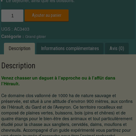
Le déjeuner, ainsi que les boissons.
quantité
Ajouter au panier
de
Daguet
UGS :
AC3403
à
l’approche
Catégorie :
Grand gibier
ou
à
Description
Informations complémentaires
Avis (0)
l’affût
dans
l’Hérault.
Description
Venez chasser un daguet à l’approche ou à l’affût dans
l’Hérault.
Ce domaine clos vallonné de 1000 ha de nature sauvage et
préservée, est situé à une altitude d’environ 900 mètres, aux confins
de l’Hérault, du Gard et de l’Aveyron. Ce territoire rocailleux est
composé de plaines vertes, buissons, bois (pins et chênes) et de
quatre étangs pour le bien-être des animaux et tout particulièrement
étudié pour la chasse aux sangliers, cervidés, daims, mouflons et
chevreuils. Accompagné d’un guide expérimenté vous partirez pour
une demie journée d’approche pour tirer l’animal recherché.