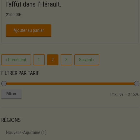
l’affût dans l’Hérault.
2100,00
€
Ajouter au panier
‹ Précédent
1
2
3
Suivant ›
FILTRER PAR TARIF
Filtrer
P
P
Prix :
0€
—
3 150€
RÉGIONS
Nouvelle-Aquitaine
(1)