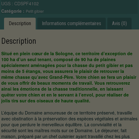
UGS :
CDSPF4102
à
la
Catégorie :
Petit gibier
perdrix
et
Description
Informations complémentaires
Avis (0)
aux
faisans
devant
Description
soi
en
Situé en plein cœur de la Sologne, ce territoire d’exception de
Sologne.
100 ha d’un seul tenant, composé de 90 ha de plaines
spécialement aménagées pour la chasse du petit gibier et pas
moins de 5 étangs, vous assurera le plaisir de retrouver la
même chasse qu’avec Grand-Père. Votre chien se fera un plaisir
de vous offrir de beaux moments de travail. Vous retrouverez
ainsi les émotions de la chasse traditionnelle, en laissant
quêter votre chien et en le servant à l’envol, pour réaliser de
jolis tirs sur des oiseaux de haute qualité.
L’équipe du Domaine amoureuse de ce territoire préservé, travaille
avec obstination à la préservation des espèces végétales et animales
pour que perdure le merveilleux équilibre. La convivialité et la
sécurité sont les maîtres mots sur ce Domaine. Le déjeuner, fait
maison, préparé par un chef cuisinier ayant travaillé chez les plus