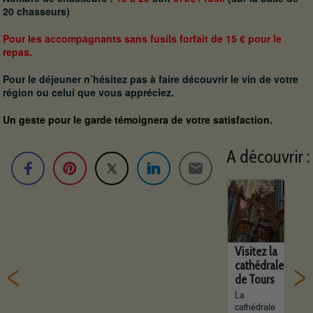
20 chasseurs)
Pour les accompagnants sans fusils forfait de 15 € pour le
repas.
Pour le déjeuner n’hésitez pas à faire découvrir le vin de votre
région ou celui que vous appréciez.
Un geste pour le garde témoignera de votre satisfaction.
A découvrir :
Gastronomie
Vis
Visitez la
dans la
ch
cathédrale
région
de
de Tours
Centre.
Ch
Avec ses
La
Le 
fromages
cathédrale
de