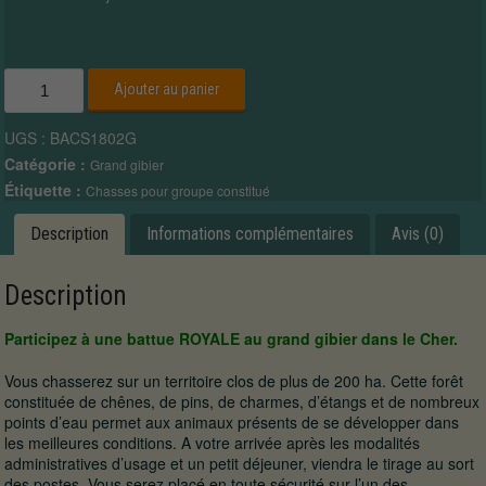
quantité
Ajouter au panier
de
Battue
UGS :
BACS1802G
"ROYALE"
au
Catégorie :
Grand gibier
Grand
Étiquette :
Chasses pour groupe constitué
Gibier
dans
Description
Informations complémentaires
Avis (0)
le
Cher
"POUR
Description
GROUPE
CONSTITUE
Participez à une battue ROYALE au grand gibier dans le Cher.
DE
15
Vous chasserez sur un territoire clos de plus de 200 ha. Cette forêt
à
constituée de chênes, de pins, de charmes, d’étangs et de nombreux
20
points d’eau permet aux animaux présents de se développer dans
FUSILS".
les meilleures conditions. A votre arrivée après les modalités
administratives d’usage et un petit déjeuner, viendra le tirage au sort
des postes. Vous serez placé en toute sécurité sur l’un des